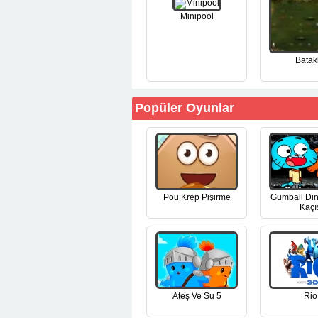
Minipool
Batakl
Popüler Oyunlar
Pou Krep Pişirme
Gumball Di
Kaçı
Ateş Ve Su 5
Rio