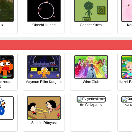
ık
Obechi Hüneri
Cennet Kulesi
Ko
nozordan
Maymun Bilim Kurgusu
Winx Club
Hazel B
ş
Ev Yerleştirme
Kung
Selinin Dünyası