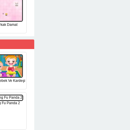
rkak Damat
ebek Ve Kardeşi
 Fu Panda 2