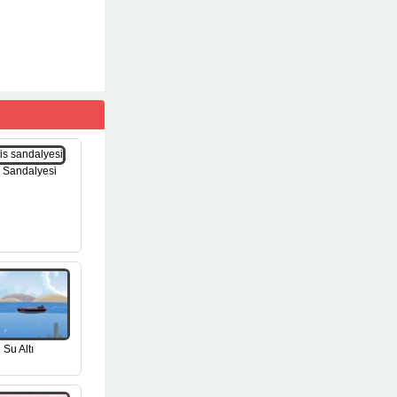
s Sandalyesi
Su Altı